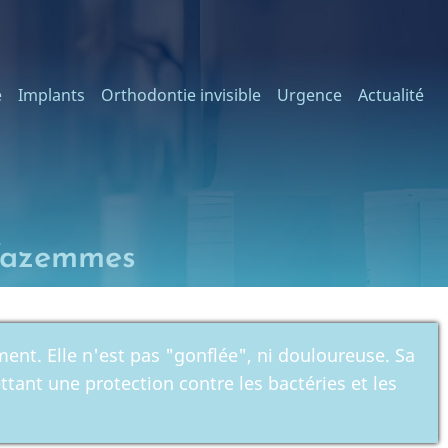
e
Implants
Orthodontie invisible
Urgence
Actualité
 Wazemmes
nt. Elle n'est pas "gonflée", ni douloureuse. Sa
ttant une protection contre les bactéries et les