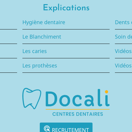
Explications
Hygiène dentaire
Dents 
Le Blanchiment
Soin d
Les caries
Vidéo
Les prothèses
Vidéos
ads_click
RECRUTEMENT