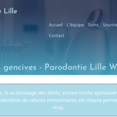
 Lille
Main
Accueil
L'équipe
Soins
Sourir
Contact
navigation
s gencives - Parodontie Lille
, ni au brossage des dents, encore moins spontanéme
 sécrétion de cellules immunitaires est intacte perme
virus.